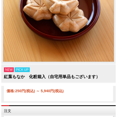
NEW
PICK UP
紅葉もなか 化粧箱入（自宅用単品もございます）
価格:
250円
(税込)
～
5,940円
(税込)
注文