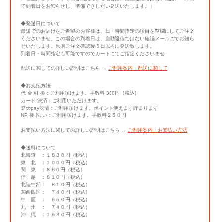
て到着日をお知らせし、準備できしだい発送いたします。）
◆発送日について
最短でのお届けをご希望のお客様は、日・時間指定の項目を空欄にしてご注文
くださいませ。この場合の到着日は、自動返信ではない確認メールにてお知ら
せいたします。原則ご注文確認後５日以内に発送致します。
到着日・時間指定も可能ですのでカートにてご指定くださいませ
配送に関しての詳しい説明はこちら →
ご利用案内・配送に関して
◆お支払方法
代 金 引 換：ご利用頂けます。手数料 330円（税込)
カード 決済：ご利用いただけます。
楽天pay決済：ご利用頂けます。ポイント使えます貯まります
NP 後 払 い：ご利用頂けます。手数料２５０円
お支払い方法に関しての詳しい説明はこちら →
ご利用案内・お支払い方法
◆送料について
北海道 ：１８３０円（税込）
東 北 ：１０００円（税込）
関 東 ：８６０円（税込）
信 越 ：８１０円（税込）
北陸中部： ８１０円（税込）
関西四国： ７４０円（税込）
中 国 ： ６５０円（税込）
九 州 ： ７４０円（税込）
沖 縄 ：１６３０円（税込）