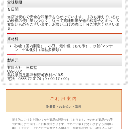
賞味期限
５日間
当店は安心で安全な和菓子を心がけています。甘みも抑えているた
め砂糖の使用量も少なく、従って賞味期限が他の和菓子と比べ、大
変短いものもございます。お買い上げの際は十分ご注意くださいま
せ。
原材料
砂糖（国内製造）、小豆、最中種（もち米）、水飴/マンナ
ン、ゲル化剤（増粘多糖類）
製造元
有限会社 三松堂
699-5604
島根県鹿足郡津和野町森村ハ19-5
電話 0856-72-0174（9：00-17：00）
ご利用案内
到着日・お支払い・送料
基本的にご注文を頂いてから商品の製造をしております。そのため商品がお手
元に届くまで３日～５日程度掛かります。予めご了承くださいますようお願い
申し上げます。（すぐにご用意できる場合は、自動返信ではない確認メールに