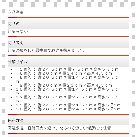
商品詳細
商品名
紅葉もなか
商品説明
紅葉の形をした最中種で粒餡を挟みました。
外箱サイズ
５個入 ： 縦２４.５ｃｍ × 横７.５ｃｍ × 高さ５.７ｃｍ
６個入 ： 縦２０ｃｍ × 横１４ｃｍ × 高さ４.５ｃｍ
８個入 ： 縦２０.５ｃｍ × 横１４.５ｃｍ × 高さ５.７ｃ
ｍ
９個入 ： 縦２０ｃｍ × 横２１ｃｍ × 高さ４.５ｃｍ
１０個入 ： 縦２４.５ｃｍ × 横１４.５ｃｍ × 高さ５.７ｃ
ｍ
１２個入 ： 縦２０.５ｃｍ × 横２７.５ｃｍ × 高さ５.７ｃ
ｍ
１５個入 ： 縦２４.５ｃｍ × 横２１.５ｃｍ × 高さ５.7ｃｍ
２０個入 ： 縦２８.５ｃｍ × 横２４.５ｃｍ × 高さ５.7ｃｍ
保存方法
高温多湿・直射日光を避け、なるべく涼しい場所にて保管