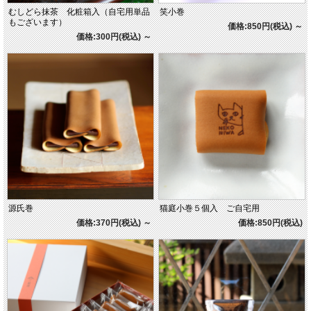
むしどら抹茶 化粧箱入（自宅用単品
笑小巻
もございます）
価格:850円(税込)
～
価格:300円(税込)
～
源氏巻
猫庭小巻５個入 ご自宅用
価格:370円(税込)
～
価格:850円(税込)