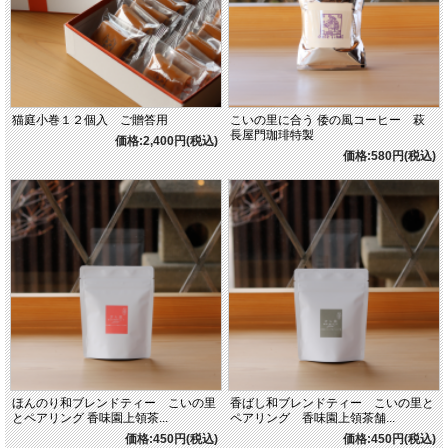
猫庭小巻１２個入 ご贈答用
こいの里に合う 倭の風コーヒー 萩
長屋門珈琲特製
価格:2,400円(税込)
価格:580円(税込)
ほんのり和ブレンドティー こいの里
香ばし和ブレンドティー こいの里と
とペアリング 香味園上領茶...
ペアリング 香味園上領茶舗...
価格:450円(税込)
価格:450円(税込)