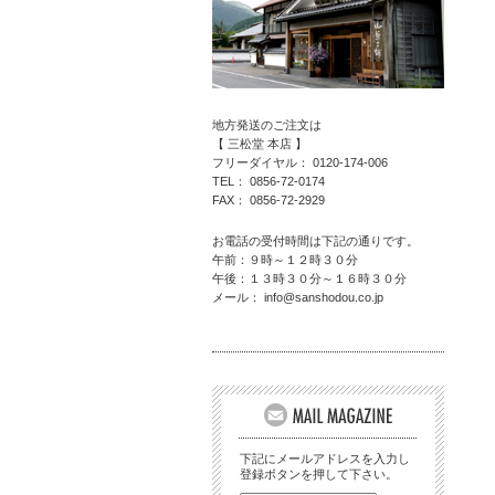
地方発送のご注文は
【 三松堂 本店 】
フリーダイヤル： 0120-174-006
TEL： 0856-72-0174
FAX： 0856-72-2929
お電話の受付時間は下記の通りです。
午前：９時～１２時３０分
午後：１３時３０分～１６時３０分
メール： info@sanshodou.co.jp
下記にメールアドレスを入力し
登録ボタンを押して下さい。