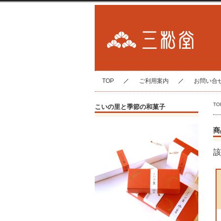
TOP
ご利用案内
お問い合
TO
こいの里と季節の和菓子
商
該