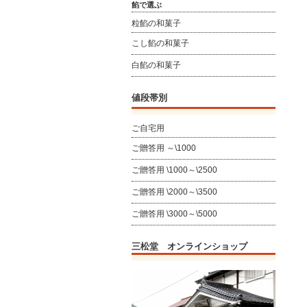
餡で選ぶ
粒餡の和菓子
こし餡の和菓子
白餡の和菓子
値段帯別
ご自宅用
ご贈答用 ～\1000
ご贈答用 \1000～\2500
ご贈答用 \2000～\3500
ご贈答用 \3000～\5000
三松堂 オンラインショップ