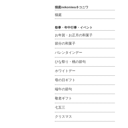
猫庭nekoniwaネコニワ
猫庭
祭事・年中行事・イベント
お年賀・お正月の和菓子
節分の和菓子
バレンタインデー
ひな祭り・桃の節句
ホワイトデー
母の日ギフト
端午の節句
敬老ギフト
七五三
クリスマス