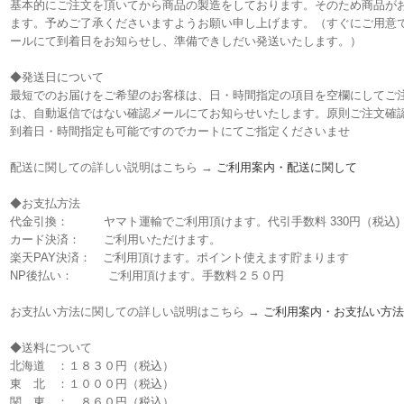
基本的にご注文を頂いてから商品の製造をしております。そのため商品が
ます。予めご了承くださいますようお願い申し上げます。（すぐにご用意
ールにて到着日をお知らせし、準備できしだい発送いたします。）
◆発送日について
最短でのお届けをご希望のお客様は、日・時間指定の項目を空欄にしてご
は、自動返信ではない確認メールにてお知らせいたします。原則ご注文確
到着日・時間指定も可能ですのでカートにてご指定くださいませ
配送に関しての詳しい説明はこちら →
ご利用案内・配送に関して
◆お支払方法
代金引換： ヤマト運輸でご利用頂けます。代引手数料 330円（税込)
カード決済： ご利用いただけます。
楽天PAY決済： ご利用頂けます。ポイント使えます貯まります
NP後払い： ご利用頂けます。手数料２５０円
お支払い方法に関しての詳しい説明はこちら →
ご利用案内・お支払い方法
◆送料について
北海道 ：１８３０円（税込）
東 北 ：１０００円（税込）
関 東 ： ８６０円（税込）