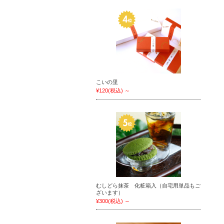
こいの里
¥120
(税込)
～
むしどら抹茶 化粧箱入（自宅用単品もご
ざいます）
¥300
(税込)
～